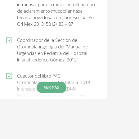
intranasal para la medición del tiempo
de aclaramiento mucociliar nasal:
técnica novedosa con fluoresceína. An
Orl Mex 2013; 58 (2): 83 – 87
Coordinador de la Sección de
Otorrinolaringología del “Manual de
Urgencias en Pediatría del Hospital
Infantil Federico Gómez. 2012”
Coautor del libro PAC
Otorrinolaringología Pediátrica. 2018.
VER MÁS
Intersistemas Editores. CDMX,
México.ISBN 978 – 607 – 443 – 794 – 2.
Capítulo: DEGLUCIÓN EN NEONATOS.
Sección 3. PP. 51 - 62
Coautor del libro PAC
Otorrinolaringología Pediátrica. 2018.
Intersistemas Editores. CDMX,