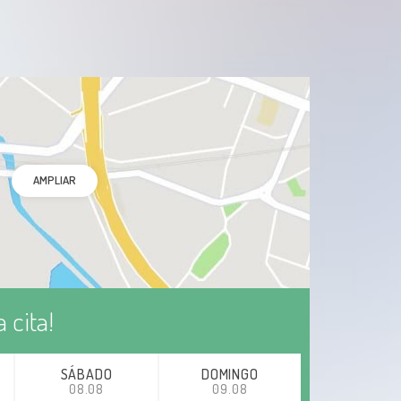
management of Cotton IV Subglottic
Stenosis: How I do it (with video). Eur
Ann Otorhinolaryngol Head Neck Dis.
2021 Jul 6: 00145-9. doi: 10.1016/j.anorl
Epub ahead of print. PMID: 34244104.
Canales-Medina M. Endoscopic closure
of pharyngocutaneous fistula with fat
injections: How i do it (with video). Eur
AMPLIAR
Ann Otorhinolaryngol Head Neck Dis.
2021 Jun 14: 00125-3. doi:
10.1016/j.anorl Epub ahead of print.
PMID: 34140265.
Coautor del libro Agua de Mar y
 cita!
Soluciones Salinas en
Otorrinolaringología. 2024.
Intersistemas
SÁBADO
DOMINGO
08.08
09.08
Canales - Medina M, Ramirez M.