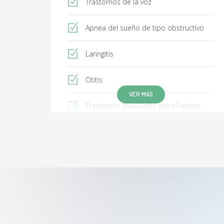
Trastornos de la voz
Apnea del sueño de tipo obstructivo
Laringitis
Otitis
VER MÁS
Trastornos asociados con el vértigo
Sinusitis
Disfonía espasmódica
Sialoadenitis
Sialolitiasis