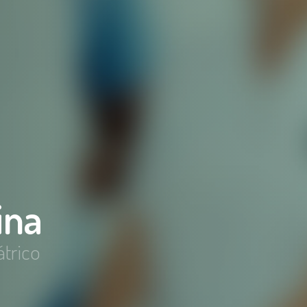
ina
átrico