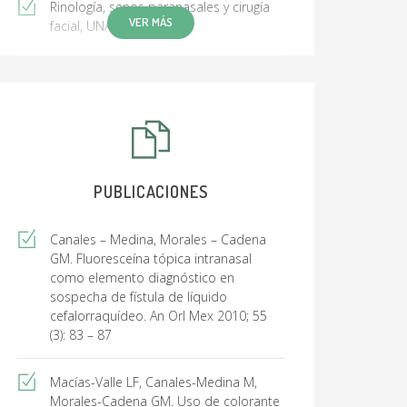
Rinología, senos paranasales y cirugía
VER MÁS
facial, UNAM, 2013
Clinical Fellowship in Laryngology,
Université Catholique de Lovain. CHU
Dinant - Godinne. Namur, Yvoir, Bélgica,
2015
Clinical Fellowship in Laryngology and
PUBLICACIONES
Head and Neck surgery . Centre
Hospitalier de Luxembourg
Canales – Medina, Morales – Cadena
GM. Fluoresceína tópica intranasal
Visiting Fellow. Department of
como elemento diagnóstico en
Otorhinolaryngology and Head and
sospecha de fístula de líquido
Neck Surgery. Sahlgrenska University
cefalorraquídeo. An Orl Mex 2010; 55
Hospital. Gothenburg, Sweden. Feb.
(3): 83 – 87
2020
Macías-Valle LF, Canales-Medina M,
Morales-Cadena GM. Uso de colorante