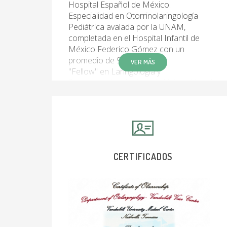
Hospital Español de México.
Especialidad en Otorrinolaringología
Pediátrica avalada por la UNAM,
completada en el Hospital Infantil de
México Federico Gómez con un
promedio de 9.0.
VER MÁS
"Fellow" en Laringología y
Broncoesofagología en la Universidad de
Alabama en Birmingham, E.U.
"Fellow" en Laringología en el "Vanderbilt
Voice Center" de la Universidad de
Vanderbilt en Nashville, Tennessee, E.U.
Experiencia internacional en rinología y
senos paranasales en la Universidad
CERTIFICADOS
Nacional Autónoma de México y en
centros médicos de Europa.
Compromiso con la Educación:
Profesor con años de experiencia en la