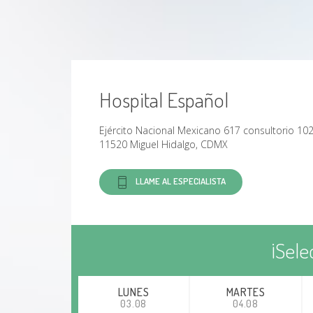
Glandulas Salivales
Traumatismo facial
Tumores de las glándulas salivales
Hospital Español
Cáncer de las cuerdas vocales
Ejército Nacional Mexicano 617 consultorio 10
11520 Miguel Hidalgo, CDMX
Parálisis de las cuerdas vocales
LLAME AL ESPECIALISTA
Cáncer de cabeza y cuello
Cáncer laríngeo
¡Sele
Cáncer de garganta
LUNES
MARTES
03.08
04.08
Nódulo Tiroideo